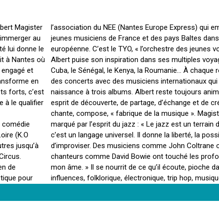
lbert Magister
l’association du NEE (Nantes Europe Express) qui 
s’immerger au
jeunes musiciens de France et des pays Baltes dan
té lui donne le
européenne. C’est le TYO, « l’orchestre des jeunes v
rit à Nantes où
Albert puise son inspiration dans ses multiples voy
e engagé et
Cuba, le Sénégal, le Kenya, la Roumanie… À chaque re
transforme en
des concerts avec des musiciens internationaux qu
ts forts, c’est
naissance à trois albums. Albert reste toujours anim
 le qualifier
esprit de découverte, de partage, d’échange et de créat
chante, compose, « fabrique de la musique ». Magist
ne comédie
marqué par l’esprit du jazz : « Le jazz est un terrain de
Loire (K.O
c’est un langage universel. Il donne la liberté, la possi
tres jusqu’à
d’improviser. Des musiciens comme John Coltrane 
Circus.
chanteurs comme David Bowie ont touché les prof
en de
mon âme. » Il se nourrit de ce qu’il écoute, pioche d
stique pour
influences, folklorique, électronique, trip hop, musiq