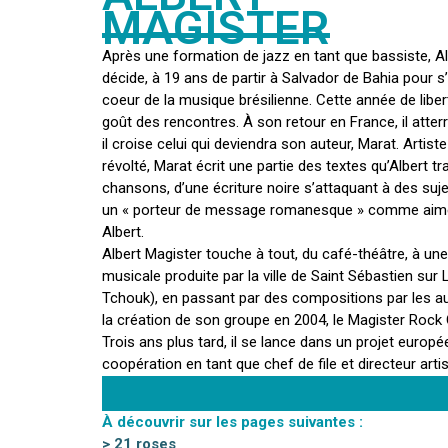
MAGISTER
Après une formation de jazz en tant que bassiste, A
décide, à 19 ans de partir à Salvador de Bahia pour 
coeur de la musique brésilienne. Cette année de liber
goût des rencontres. À son retour en France, il atter
il croise celui qui deviendra son auteur, Marat. Artist
révolté, Marat écrit une partie des textes qu’Albert 
chansons, d’une écriture noire s’attaquant à des suje
un « porteur de message romanesque » comme aime à
Albert.
Albert Magister touche à tout, du café-théâtre, à u
musicale produite par la ville de Saint Sébastien sur 
Tchouk), en passant par des compositions par les au
la création de son groupe en 2004, le Magister Rock 
Trois ans plus tard, il se lance dans un projet europé
coopération en tant que chef de file et directeur arti
À découvrir sur les pages suivantes :
> 21 roses