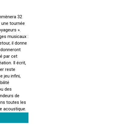
emmènera 32
s une tournée
oyageurs ».
ages musicaux :
tour, il donne
i donneront
é par cet
ion. Il écrit,
er reste
 jeu infini,
bilité
ou des
ondeurs de
ans toutes les
ue acoustique.