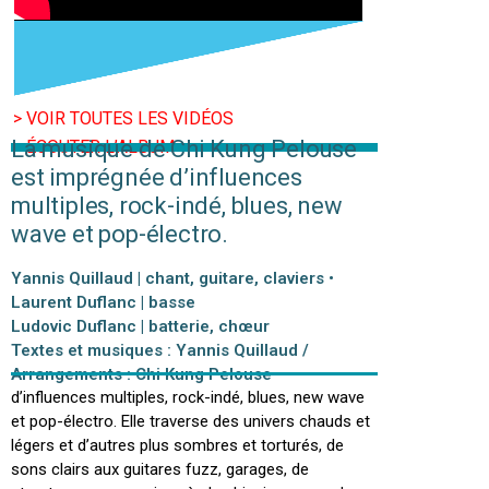
> VOIR TOUTES LES VIDÉOS
La musique de Chi Kung Pelouse
> ÉCOUTER L’ALBUM
est imprégnée d’influences
multiples, rock-indé, blues, new
wave et pop-électro.
Yannis Quillaud | chant, guitare, claviers •
Laurent Duflanc | basse
Ludovic Duflanc | batterie, chœur
Textes et musiques : Yannis Quillaud /
La musique de Chi Kung Pelouse est imprégnée
Arrangements : Chi Kung Pelouse
d’influences multiples, rock-indé, blues, new wave
et pop-électro. Elle traverse des univers chauds et
légers et d’autres plus sombres et torturés, de
sons clairs aux guitares fuzz, garages, de