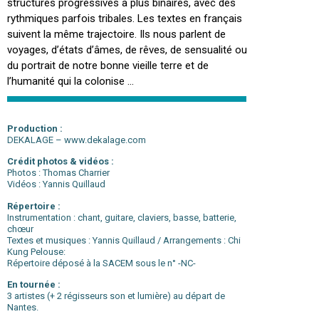
structures progressives à plus binaires, avec des
rythmiques parfois tribales. Les textes en français
suivent la même trajectoire. Ils nous parlent de
voyages, d’états d’âmes, de rêves, de sensualité ou
du portrait de notre bonne vieille terre et de
l’humanité qui la colonise …
ESPACE PROFESSIONNEL
Production :
DEKALAGE – www.dekalage.com
Crédit photos & vidéos :
Photos : Thomas Charrier
Vidéos : Yannis Quillaud
Répertoire :
Instrumentation : chant, guitare, claviers, basse, batterie,
chœur
Textes et musiques : Yannis Quillaud / Arrangements : Chi
Kung Pelouse:
Répertoire déposé à la SACEM sous le n° -NC-
En tournée :
3 artistes (+ 2 régisseurs son et lumière) au départ de
Nantes.