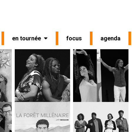
en tournée
focus
agenda