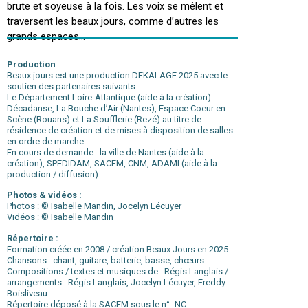
brute et soyeuse à la fois. Les voix se mêlent et
traversent les beaux jours, comme d’autres les
grands espaces…
ESPACE PROFESSIONNEL
Production
:
Beaux jours est une production DEKALAGE 2025 avec le
soutien des partenaires suivants :
Le Département Loire-Atlantique (aide à la création)
Décadanse, La Bouche d’Air (Nantes), Espace Coeur en
Scène (Rouans) et La Soufflerie (Rezé) au titre de
résidence de création et de mises à disposition de salles
en ordre de marche.
En cours de demande : la ville de Nantes (aide à la
création), SPEDIDAM, SACEM, CNM, ADAMI (aide à la
production / diffusion).
Photos & vidéos :
Photos : © Isabelle Mandin, Jocelyn Lécuyer
Vidéos : © Isabelle Mandin
Répertoire :
Formation créée en 2008 / création Beaux Jours en 2025
Chansons : chant, guitare, batterie, basse, chœurs
Compositions / textes et musiques de : Régis Langlais /
arrangements : Régis Langlais, Jocelyn Lécuyer, Freddy
Boisliveau
Répertoire déposé à la SACEM sous le n° -NC-