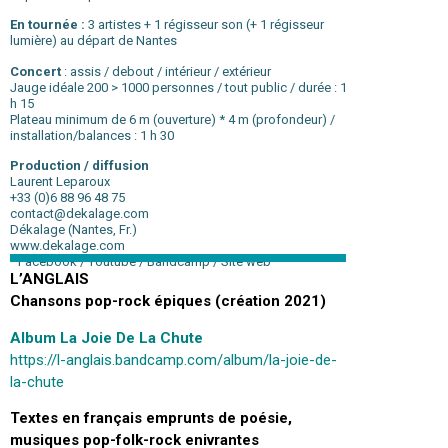
En tournée :
3 artistes + 1 régisseur son (+ 1 régisseur
lumière) au départ de Nantes
Concert
: assis / debout / intérieur / extérieur
Jauge idéale 200 > 1000 personnes / tout public / durée : 1
h 15
Plateau minimum de 6 m (ouverture) * 4 m (profondeur) /
installation/balances : 1 h 30
Production / diffusion
Laurent Leparoux
+33 (0)6 88 96 48 75
contact@dekalage.com
Dékalage (Nantes, Fr.)
www.dekalage.com
LA JOIE DE LA CHUTE
Facebook / Youtube / Bandcamp / Site web
L’ANGLAIS
Chansons pop-rock épiques (création 2021)
Album La Joie De La Chute
https://l-anglais.bandcamp.com/album/la-joie-de-
la-chute
Textes en français emprunts de poésie,
musiques pop-folk-rock enivrantes