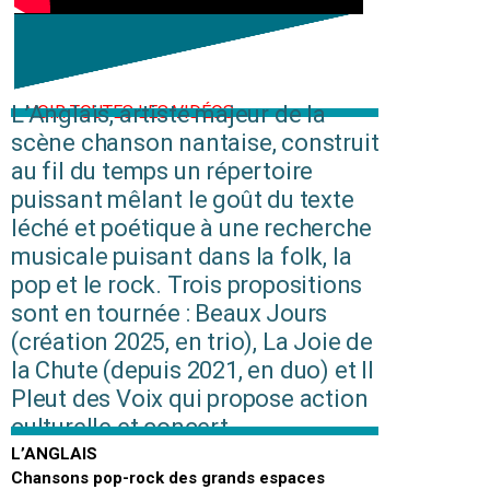
L’Anglais, artiste majeur de la
> VOIR TOUTES LES VIDÉOS
scène chanson nantaise, construit
au fil du temps un répertoire
puissant mêlant le goût du texte
léché et poétique à une recherche
musicale puisant dans la folk, la
pop et le rock. Trois propositions
sont en tournée : Beaux Jours
(création 2025, en trio), La Joie de
la Chute (depuis 2021, en duo) et Il
Pleut des Voix qui propose action
culturelle et concert.
BEAUX JOURS
L’ANGLAIS
Chansons pop-rock des grands espaces