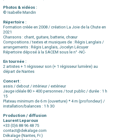
Photos & vidéos :
© Isabelle Mandin
Répertoire :
Formation créée en 2008 / création La Joie de la Chute en
2021
Chansons : chant, guitare, batterie, chœur
Compositions / textes et musiques de : Régis Langlais /
arrangements : Régis Langlais, Jocelyn Lécuyer
Répertoire déposé à la SACEM sous le n° -NC-
En tournée :
2 artistes + 1 régisseur son (+ 1 régisseur lumière) au
départ de Nantes
Concert
:
assis / debout / intérieur / extérieur
Jauge idéale 80 > 400 personnes / tout public / durée : 1 h
15
Plateau minimum de 6 m (ouverture) * 4 m (profondeur) /
installation/balances : 1 h 30
Production / diffusion
Laurent Leparoux
+33 (0)6 88 96 48 75
contact@dekalage.com
Dékalage (Nantes, Fr.)