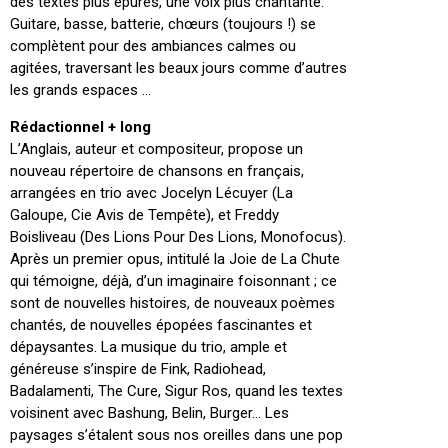
des textes plus épurés, une voix plus chantante.
Guitare, basse, batterie, chœurs (toujours !) se
complètent pour des ambiances calmes ou
agitées, traversant les beaux jours comme d’autres
les grands espaces …
Rédactionnel + long
L’Anglais, auteur et compositeur, propose un
nouveau répertoire de chansons en français,
arrangées en trio avec Jocelyn Lécuyer (La
Galoupe, Cie Avis de Tempête), et Freddy
Boisliveau (Des Lions Pour Des Lions, Monofocus).
Après un premier opus, intitulé la Joie de La Chute
qui témoigne, déjà, d’un imaginaire foisonnant ; ce
sont de nouvelles histoires, de nouveaux poèmes
chantés, de nouvelles épopées fascinantes et
dépaysantes. La musique du trio, ample et
généreuse s’inspire de Fink, Radiohead,
Badalamenti, The Cure, Sigur Ros, quand les textes
voisinent avec Bashung, Belin, Burger… Les
paysages s’étalent sous nos oreilles dans une pop