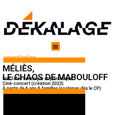
spectacles
MÉLIÈS,
LE CHAOS DE MABOULOFF
Une fable cosmique et pianistique
Ciné-concert (création 2023)
À partir de 6 ans & familles (scolaires dès le CP)