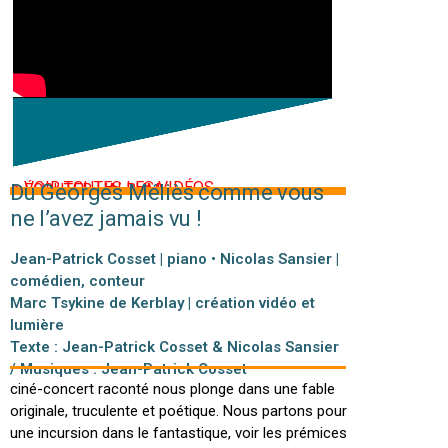
> VOIR TOUTES LES VIDÉOS
Du Georges Méliès comme vous
> ÉCOUTER L’ALBUM
ne l’avez jamais vu !
Jean-Patrick Cosset | piano • Nicolas Sansier |
comédien, conteur
Marc Tsykine de Kerblay | création vidéo et
lumière
Texte : Jean-Patrick Cosset & Nicolas Sansier
À partir de l’œuvre de ce magicien du cinéma, ce
/ Musiques : Jean-Patrick Cosset
ciné-concert raconté nous plonge dans une fable
originale, truculente et poétique. Nous partons pour
une incursion dans le fantastique, voir les prémices