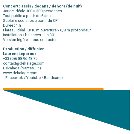
Concert : assis / dedans / dehors (de nuit)
Jauge idéale 100 > 300 personnes
Tout public à partir de 6 ans
Scolaire scolaires à partir du CP
Durée : 1 h
Plateau idéal : 8/10 m ouverture x 6/8 m profondeur
Installation / balances : 1 h 30
Version légère : nous contacter
Production / diffusion
Laurent Leparoux
+33 (0)6 88 96 48 75
contact@dekalage.com
Dékalage (Nantes, Fr.)
www.dekalage.com
Facebook
/
Youtube
/
Bandcamp