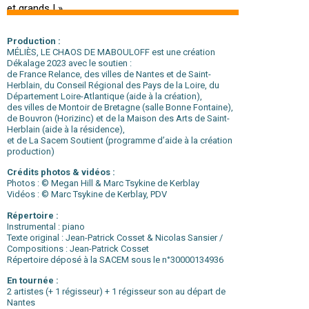
et grands ! »
ESPACE PROFESSIONNEL
Production :
MÉLIÈS, LE CHAOS DE MABOULOFF est une création
Dékalage 2023 avec le soutien :
de France Relance, des villes de Nantes et de Saint-
Herblain, du Conseil Régional des Pays de la Loire, du
Département Loire-Atlantique (aide à la création),
des villes de Montoir de Bretagne (salle Bonne Fontaine),
de Bouvron (Horizinc) et de la Maison des Arts de Saint-
Herblain (aide à la résidence),
et de La Sacem Soutient (programme d’aide à la création
production)
Crédits photos & vidéos :
Photos : © Megan Hill & Marc Tsykine de Kerblay
Vidéos : © Marc Tsykine de Kerblay, PDV
Répertoire :
Instrumental : piano
Texte original : Jean-Patrick Cosset & Nicolas Sansier /
Compositions : Jean-Patrick Cosset
Répertoire déposé à la SACEM sous le n°30000134936
En tournée :
2 artistes (+ 1 régisseur) + 1 régisseur son au départ de
Nantes