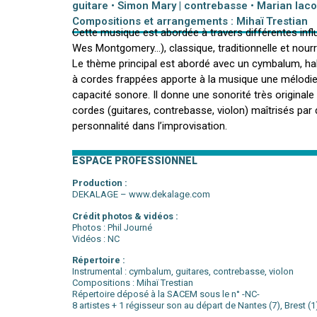
guitare • Simon Mary | contrebasse • Marian Iaco
Compositions et arrangements : Mihaï Trestian
Cette musique est abordée à travers différentes influ
Wes Montgomery…), classique, traditionnelle et nour
Le thème principal est abordé avec un cymbalum, h
à cordes frappées apporte à la musique une mélodi
capacité sonore. Il donne une sonorité très original
cordes (guitares, contrebasse, violon) maîtrisés par
personnalité dans l’improvisation.
ESPACE PROFESSIONNEL
Production :
DEKALAGE –
www.dekalage.com
Crédit photos & vidéos :
Photos : Phil Journé
Vidéos : NC
Répertoire :
Instrumental : cymbalum, guitares, contrebasse, violon
Compositions : Mihaï Trestian
Répertoire déposé à la SACEM sous le n° -NC-
8 artistes + 1 régisseur son au départ de Nantes (7), Brest (1