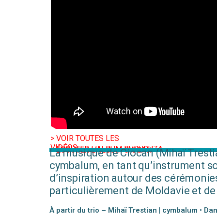
> VOIR TOUTES LES
VIDÉOS
> ÉCOUTER L’ALBUM BUBURUZA
> ÉCOUTER L’ALBUM CIOCAN
La musique de Ciocan (Mihaï Tresti
cymbalum, en tant qu’instrument sol
d’inspiration autour des cérémonies 
particulièrement de Moldavie et d
À partir du trio – Mihaï Trestian | cymbalum • Dan