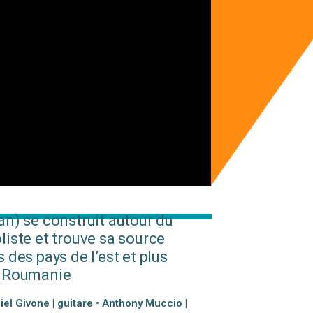
an) se construit autour du
iste et trouve sa source
des pays de l’est et plus
e Roumanie
iel Givone | guitare • Anthony Muccio |