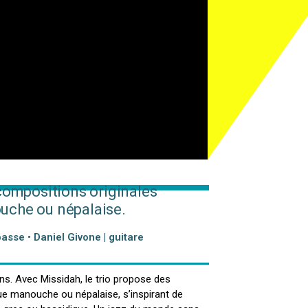
 compositions originales
uche ou népalaise.
asse • Daniel Givone | guitare
musiciens partagent la scène depuis de
s. Avec Missidah, le trio propose des
ue manouche ou népalaise, s’inspirant de