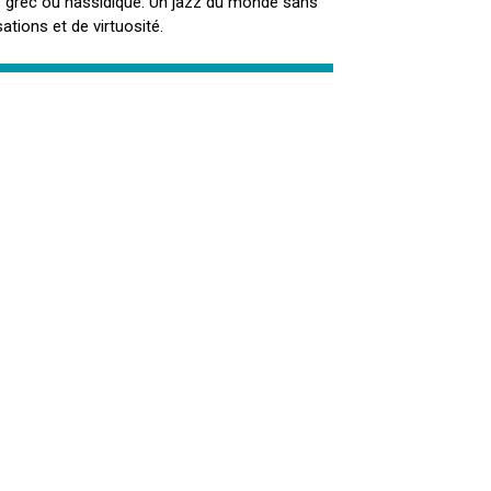
es grec ou hassidique. Un jazz du monde sans
ations et de virtuosité.