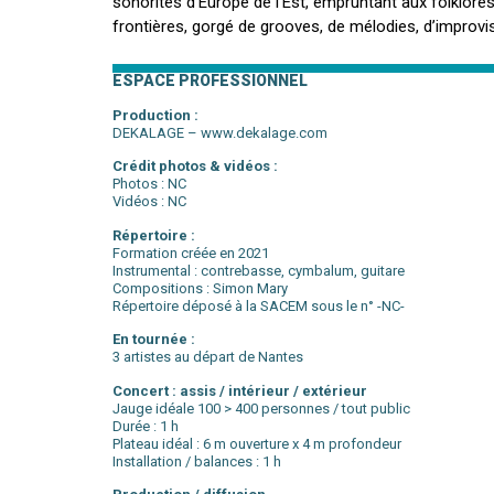
sonorités d’Europe de l’Est, empruntant aux folklor
frontières, gorgé de grooves, de mélodies, d’improvis
ESPACE PROFESSIONNEL
Production :
DEKALAGE –
www.dekalage.com
Crédit photos & vidéos :
Photos : NC
Vidéos : NC
Répertoire :
Formation créée en 2021
Instrumental : contrebasse, cymbalum, guitare
Compositions : Simon Mary
Répertoire déposé à la SACEM sous le n° -NC-
En tournée :
3 artistes au départ de Nantes
Concert : assis / intérieur / extérieur
Jauge idéale 100 > 400 personnes / tout public
Durée : 1 h
Plateau idéal : 6 m ouverture x 4 m profondeur
Installation / balances : 1 h