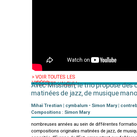
> VOIR TOUTES LES
VIDÉOS
> ÉCOUTER L’ALBUM
Avec Missidah, le trio propose des
matinées de jazz, de musique mano
Mihaï Trestian | cymbalum • Simon Mary | contreb
Compositions : Simon Mary
Réunis par le contrebassiste Simon Mary, ces trois 
nombreuses années au sein de différentes formation
compositions originales matinées de jazz, de musiq